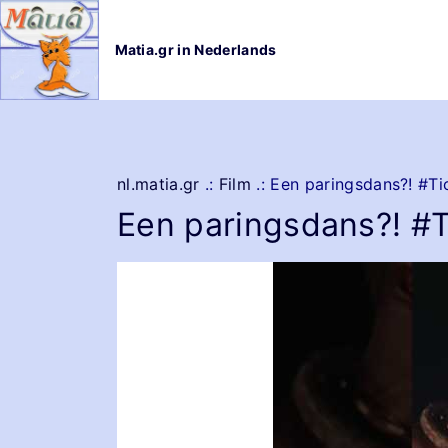
G
a
Matia.gr in Nederlands
n
a
a
r
d
e
nl.matia.gr
.:
Film
.:
Een paringsdans?! #Ti
i
Een paringsdans?! #
n
h
o
u
d