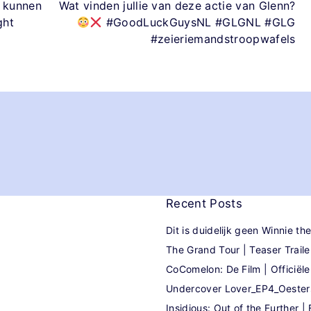
e kunnen
Wat vinden jullie van deze actie van Glenn?
ght
#GoodLuckGuysNL #GLGNL #GLG
#zeieriemandstroopwafels
Recent
Posts
Dit is duidelijk geen Winnie t
The Grand Tour | Teaser Traile
CoComelon: De Film | Officiële 
Undercover Lover_EP4_Oeste
Insidious: Out of the Further | F