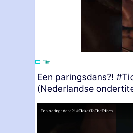
Film
Een paringsdans?! #Tic
(Nederlandse ondertite
Een paringsdans?! #TicketToTheTribes