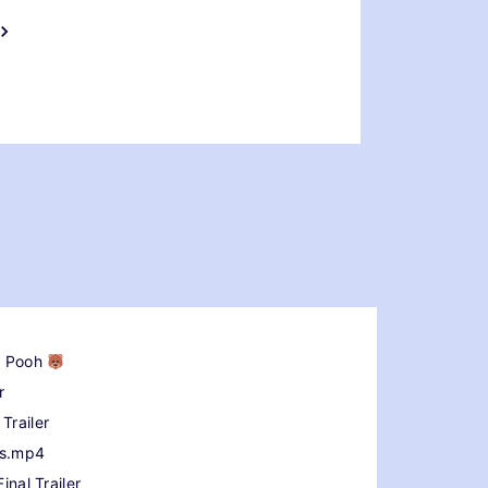
he Pooh
r
Trailer
rs.mp4
inal Trailer