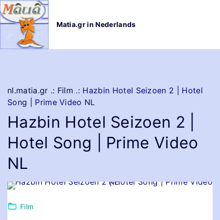
G
a
Matia.gr in Nederlands
n
a
a
r
d
e
nl.matia.gr
.:
Film
.:
Hazbin Hotel Seizoen 2 | Hotel
i
Song | Prime Video NL
n
Hazbin Hotel Seizoen 2 |
h
o
Hotel Song | Prime Video
u
d
NL
Film