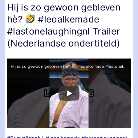
Hij is zo gewoon gebleven
hè?
#leoalkemade
#lastonelaughingnl Trailer
(Nederlandse ondertiteld)
Hij is zo gewoon gebleven hè?
#leoalkemade #lastonelaughingnl
#PrimeVideoNL #leoalkemade #lastonelaughingnl