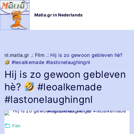
G
a
Matia.gr in Nederlands
n
a
a
r
d
e
nl.matia.gr
.:
Film
.:
Hij is zo gewoon gebleven hè?
i
#leoalkemade #lastonelaughingnl
n
Hij is zo gewoon gebleven
h
o
hè?
#leoalkemade
u
d
#lastonelaughingnl
Film