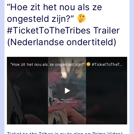
“Hoe zit het nou als ze
ongesteld zijn?”
#TicketToTheTribes Trailer
(Nederlandse ondertiteld)
"Hoe zit het nou als ze ongesteld zijn?"
#TicketToTheTribes
Ticket to the Tribes is nu te zien op Prime Video!