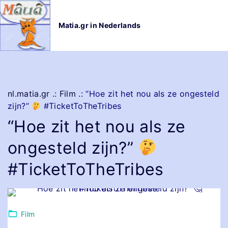
G
a
Matia.gr in Nederlands
n
a
a
r
d
e
nl.matia.gr
.:
Film
.:
“Hoe zit het nou als ze ongesteld
i
zijn?”
#TicketToTheTribes
n
“Hoe zit het nou als ze
h
o
ongesteld zijn?”
u
d
#TicketToTheTribes
Film