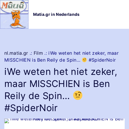
G
a
Matia.gr in Nederlands
n
a
a
r
d
e
nl.matia.gr
.:
Film
.:
iWe weten het niet zeker, maar
i
MISSCHIEN is Ben Reily de Spin…
#SpiderNoir
n
iWe weten het niet zeker,
h
o
maar MISSCHIEN is Ben
u
d
Reily de Spin…
#SpiderNoir