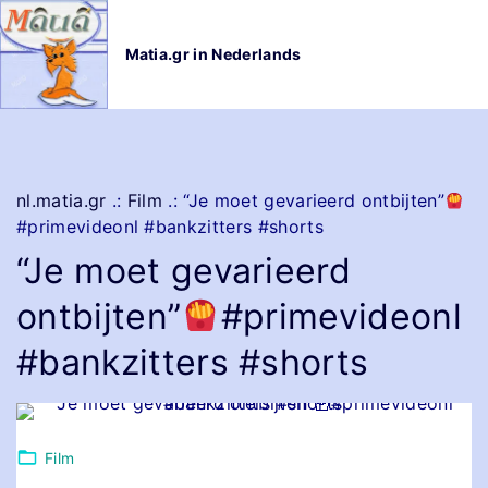
G
a
Matia.gr in Nederlands
n
a
a
r
d
e
nl.matia.gr
.:
Film
.:
“Je moet gevarieerd ontbijten”
i
#primevideonl #bankzitters #shorts
n
“Je moet gevarieerd
h
o
ontbijten”
#primevideonl
u
d
#bankzitters #shorts
Film