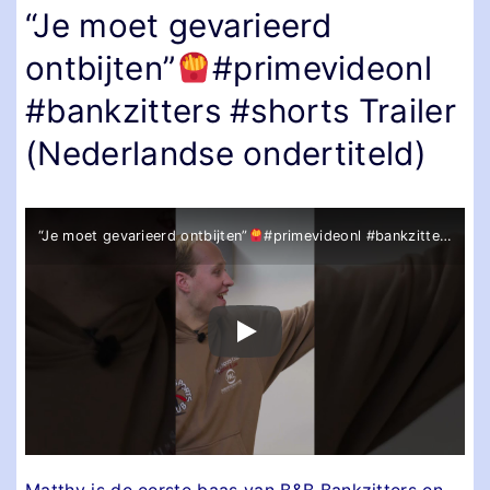
“Je moet gevarieerd
ontbijten”
#primevideonl
#bankzitters #shorts Trailer
(Nederlandse ondertiteld)
“Je moet gevarieerd ontbijten”
#primevideonl #bankzitters #shorts
Matthy is de eerste baas van B&B Bankzitters en