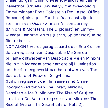
Diane Morgan (Cunk On-serie, Mandy) en Jamie
Demetriou (Cruella, Jay Kelly), met tweevoudig
Emmy-winnaar Brett Goldstein (Ted Lasso, Office
Romance) als agent Zandro. Daarnaast zijn de
stemmen van Oscar-winnaar Allison Janney
(Minions & Monsters, The Diplomat) en Emmy-
winnaar Lamorne Morris (Fargo, Spider-Noir) in de
film te horen.
NOT ALONE wordt geregisseerd door Eric Guillon,
de co-regisseur van Despicable Me 3en de
briljante ontwerper van Despicable Me en Minions,
die in zijn legendarische carrière bij Illumination
ook heeft meegewerkt aan het ontwerp van The
Secret Life of Pets- en Sing-films.
Guillon regisseert de film samen met Claire
Dodgson (editor van The Lorax, Minions,
Despicable Me 3, Minions: The Rise of Gru) en
Jonathan Del Val (co-regisseur van Minions: The
Rise of Gru en The Secret Life of Pets 2).