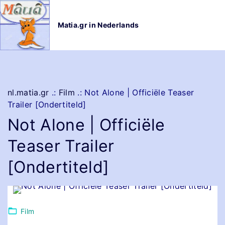
G
a
Matia.gr in Nederlands
n
a
a
r
d
e
nl.matia.gr
.:
Film
.:
Not Alone | Officiële Teaser
i
Trailer [Ondertiteld]
n
Not Alone | Officiële
h
o
Teaser Trailer
u
d
[Ondertiteld]
Film