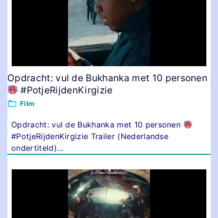
Opdracht: vul de Bukhanka met 10 personen
#PotjeRijdenKirgizie
Film
Opdracht: vul de Bukhanka met 10 personen
#PotjeRijdenKirgizie Trailer (Nederlandse
ondertiteld)
…