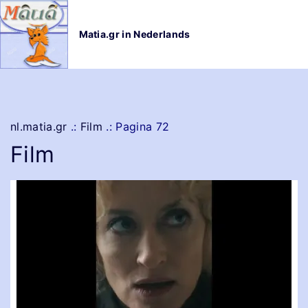
G
a
Matia.gr in Nederlands
n
a
a
r
d
e
nl.matia.gr
.:
Film
.:
Pagina 72
i
Film
n
h
o
u
d