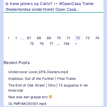
Is Irene jaloers op Carlo?
#OpenCasa Trailer
(Nederlandse ondertiteld) Open Casa
…
P
…
V
1
67
68
69
70
71
72
73
74
o
…
V
75
76
77
156
r
o
o
i
l
g
g
e
s
e
p
n
a
Recent Posts
d
g
t
e
i
p
n
Undercover Lover_EP4_Oesters.mp4
a
a
s
g
Insidious: Out of the Further | Final Trailer
i
n
p
The End of Oak Street | Dino | 13 augustus in de
a
bioscoop
a
Nee was een grapje bro
g
OLYMPIAKOSVID1.mp4