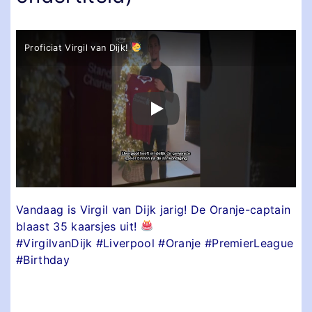
Proficiat Virgil van Dijk!
Vandaag is Virgil van Dijk jarig! De Oranje-captain
blaast 35 kaarsjes uit!
#VirgilvanDijk #Liverpool #Oranje #PremierLeague
#Birthday