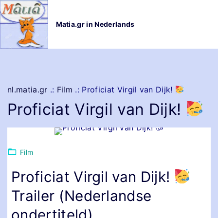
G
a
Matia.gr in Nederlands
n
a
a
r
d
e
nl.matia.gr
.:
Film
.:
Proficiat Virgil van Dijk!
i
Proficiat Virgil van Dijk!
n
h
o
u
Film
d
Proficiat Virgil van Dijk!
Trailer (Nederlandse
ondertiteld)