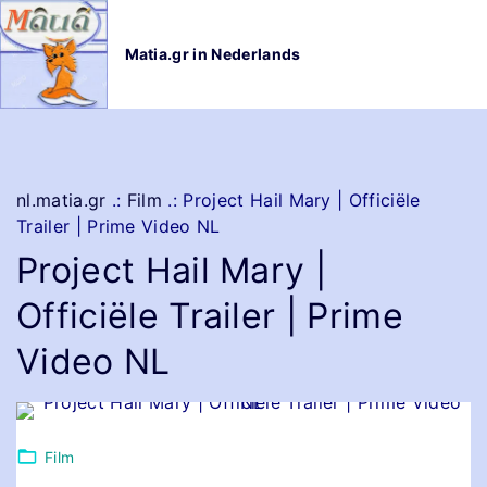
G
a
Matia.gr in Nederlands
n
a
a
r
d
e
nl.matia.gr
.:
Film
.:
Project Hail Mary | Officiële
i
Trailer | Prime Video NL
n
Project Hail Mary |
h
o
Officiële Trailer | Prime
u
d
Video NL
Film