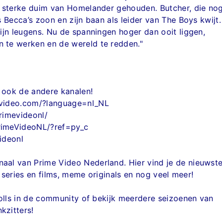
e sterke duim van Homelander gehouden. Butcher, die no
 Becca’s zoon en zijn baan als leider van The Boys kwijt.
ijn leugens. Nu de spanningen hoger dan ooit liggen,
te werken en de wereld te redden."
 ook de andere kanalen!
evideo.com/?language=nl_NL
rimevideonl/
rimeVideoNL/?ref=py_c
ideonl
al van Prime Video Nederland. Hier vind je de nieuwst
e series en films, meme originals en nog veel meer!
polls in de community of bekijk meerdere seizoenen van
zitters!