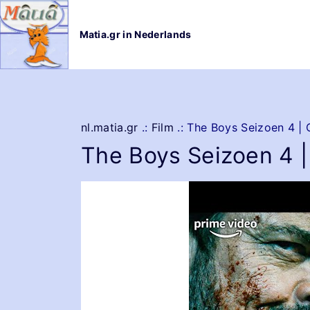
G
a
Matia.gr in Nederlands
n
a
a
r
d
e
nl.matia.gr
.:
Film
.:
The Boys Seizoen 4 | O
i
The Boys Seizoen 4 | 
n
h
o
u
d