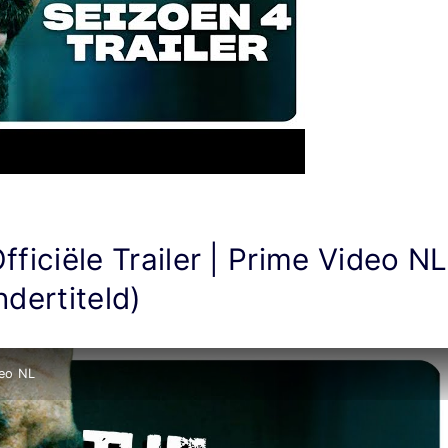
ficiële Trailer | Prime Video NL
ndertiteld)
deo NL