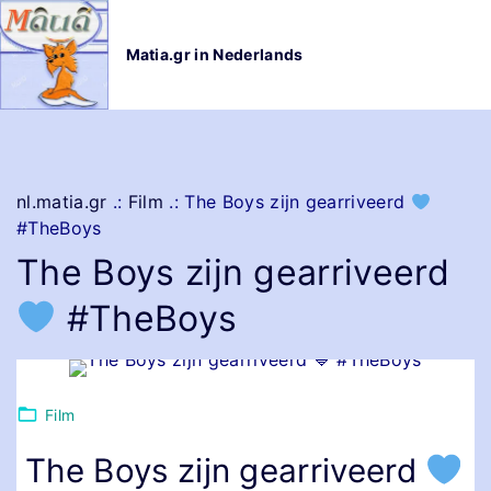
G
a
Matia.gr in Nederlands
n
a
a
r
d
e
nl.matia.gr
.:
Film
.:
The Boys zijn gearriveerd
i
#TheBoys
n
The Boys zijn gearriveerd
h
o
#TheBoys
u
d
Film
The Boys zijn gearriveerd