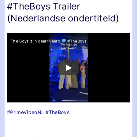
#TheBoys Trailer
(Nederlandse ondertiteld)
The Boys zijn gearriveerd
#TheBoys
#PrimeVideoNL #TheBoys