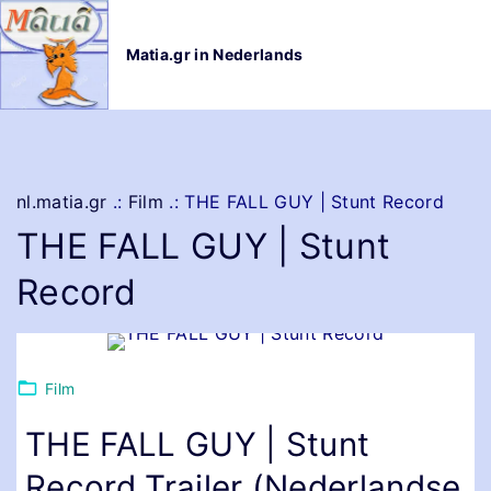
G
a
Matia.gr in Nederlands
n
a
a
r
d
e
nl.matia.gr
.:
Film
.:
THE FALL GUY | Stunt Record
i
THE FALL GUY | Stunt
n
h
Record
o
u
d
Film
THE FALL GUY | Stunt
Record Trailer (Nederlandse