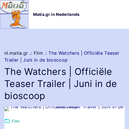
G
a
Matia.gr in Nederlands
n
a
a
r
d
e
nl.matia.gr
.:
Film
.:
The Watchers | Officiële Teaser
i
Trailer | Juni in de bioscoop
n
The Watchers | Officiële
h
o
Teaser Trailer | Juni in de
u
d
bioscoop
Film