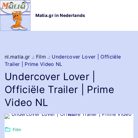
G
a
Matia.gr in Nederlands
n
a
a
r
d
e
nl.matia.gr
.:
Film
.:
Undercover Lover | Officiële
i
Trailer | Prime Video NL
n
Undercover Lover |
h
o
Officiële Trailer | Prime
u
d
Video NL
Film