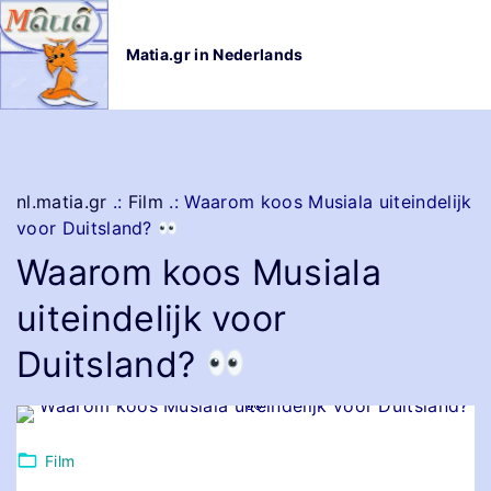
G
a
Matia.gr in Nederlands
n
a
a
r
d
e
nl.matia.gr
.:
Film
.:
Waarom koos Musiala uiteindelijk
i
voor Duitsland?
n
Waarom koos Musiala
h
o
uiteindelijk voor
u
d
Duitsland?
Film