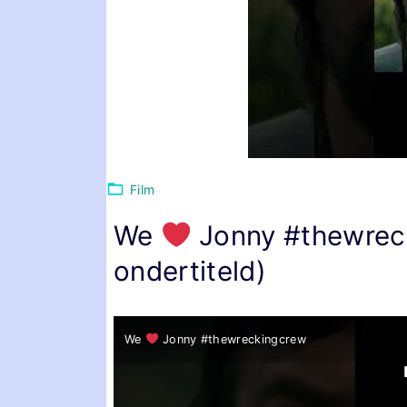
Film
We
Jonny #thewreck
ondertiteld)
We
Jonny #thewreckingcrew