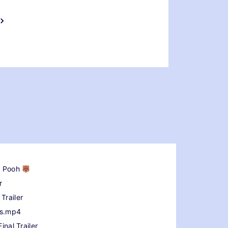
he Pooh
r
Trailer
rs.mp4
inal Trailer