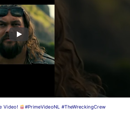
me Video!
#PrimeVideoNL #TheWreckingCrew