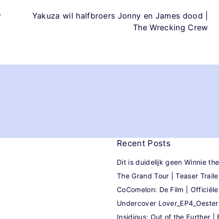
y
Yakuza wil halfbroers Jonny en James dood |
The Wrecking Crew
Recent
Posts
Dit is duidelijk geen Winnie t
The Grand Tour | Teaser Traile
CoComelon: De Film | Officiële 
Undercover Lover_EP4_Oeste
Insidious: Out of the Further | F