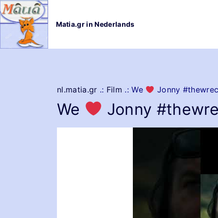
G
a
Matia.gr in Nederlands
n
a
a
r
d
e
nl.matia.gr
.:
Film
.:
We
Jonny #thewrec
i
We
Jonny #thewre
n
h
o
u
d