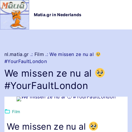
G
a
Matia.gr in Nederlands
n
a
a
r
d
e
nl.matia.gr
.:
Film
.:
We missen ze nu al
i
#YourFaultLondon
n
We missen ze nu al
h
o
#YourFaultLondon
u
d
Film
We missen ze nu al