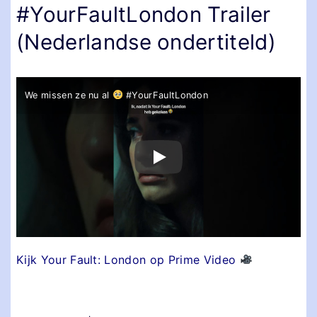
#YourFaultLondon Trailer
(Nederlandse ondertiteld)
We missen ze nu al
#YourFaultLondon
Kijk Your Fault: London op Prime Video