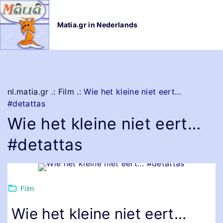
G
a
Matia.gr in Nederlands
n
a
a
r
d
e
nl.matia.gr
.:
Film
.:
Wie het kleine niet eert…
i
#detattas
n
Wie het kleine niet eert…
h
o
#detattas
u
d
Film
Wie het kleine niet eert…