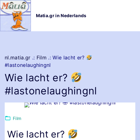
G
a
Matia.gr in Nederlands
n
a
a
r
d
e
nl.matia.gr
.:
Film
.:
Wie lacht er?
i
#lastonelaughingnl
n
Wie lacht er?
h
o
#lastonelaughingnl
u
d
Film
Wie lacht er?