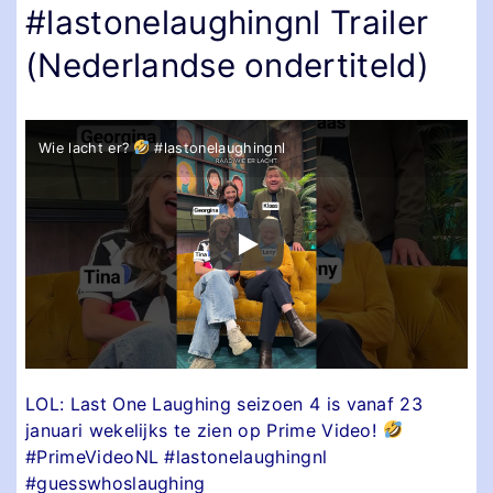
#lastonelaughingnl Trailer
(Nederlandse ondertiteld)
Wie lacht er?
#lastonelaughingnl
LOL: Last One Laughing seizoen 4 is vanaf 23
januari wekelijks te zien op Prime Video!
#PrimeVideoNL #lastonelaughingnl
#guesswhoslaughing