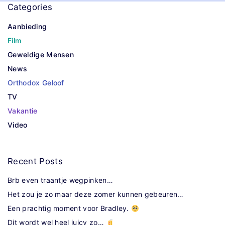
t
Categories
i
Aanbieding
Film
o
Geweldige Mensen
n
News
Orthodox Geloof
TV
Vakantie
Video
Recent
Posts
Brb even traantje wegpinken…
Het zou je zo maar deze zomer kunnen gebeuren…
Een prachtig moment voor Bradley.
Dit wordt wel heel juicy zo…