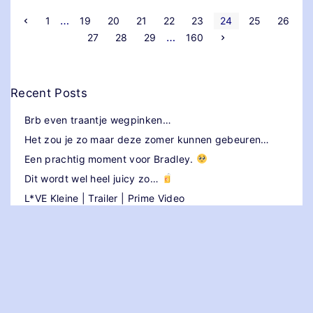
P
…
V
1
19
20
21
22
23
24
25
26
o
…
V
27
28
29
160
r
o
o
i
l
g
g
e
s
e
p
n
a
Recent Posts
d
g
t
e
i
p
n
Brb even traantje wegpinken…
a
a
s
g
Het zou je zo maar deze zomer kunnen gebeuren…
i
n
p
Een prachtig moment voor Bradley.
a
Dit wordt wel heel juicy zo…
a
L*VE Kleine | Trailer | Prime Video
g
i
n
a