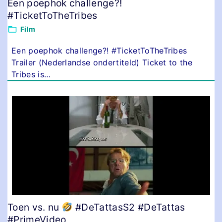
Een poephok challenge?!
#TicketToTheTribes
Film
Een poephok challenge?! #TicketToTheTribes
Trailer (Nederlandse ondertiteld) Ticket to the
Tribes is
…
Toen vs. nu
#DeTattasS2 #DeTattas
#PrimeVideo