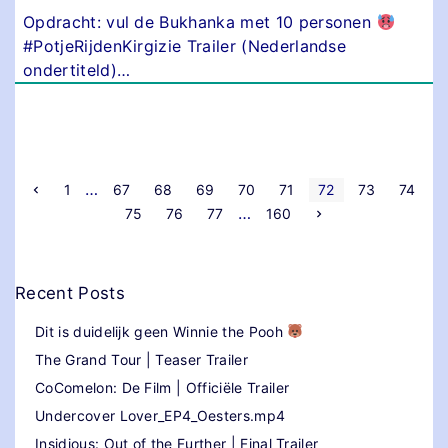
Opdracht: vul de Bukhanka met 10 personen
#PotjeRijdenKirgizie Trailer (Nederlandse
ondertiteld)
…
P
…
V
1
67
68
69
70
71
72
73
74
o
…
V
75
76
77
160
r
o
o
i
l
g
g
e
s
e
p
n
a
Recent Posts
d
g
t
e
i
p
n
Dit is duidelijk geen Winnie the Pooh
a
a
s
g
The Grand Tour | Teaser Trailer
i
n
p
CoComelon: De Film | Officiële Trailer
a
Undercover Lover_EP4_Oesters.mp4
a
Insidious: Out of the Further | Final Trailer