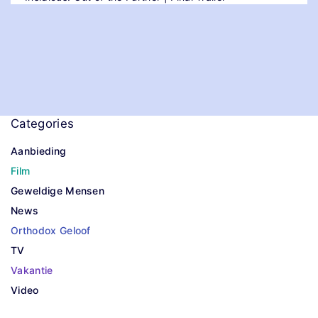
g
i
n
a
t
Categories
i
Aanbieding
Film
o
Geweldige Mensen
n
News
Orthodox Geloof
TV
Vakantie
Video