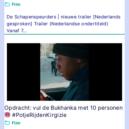
Film
De Schapenspeurders | nieuwe trailer [Nederlands
gesproken] Trailer (Nederlandse ondertiteld)
Vanaf 7
…
Opdracht: vul de Bukhanka met 10 personen
#PotjeRijdenKirgizie
Film