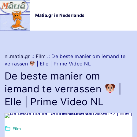
G
a
Matia.gr in Nederlands
n
a
a
r
d
e
nl.matia.gr
.:
Film
.:
De beste manier om iemand te
i
verrassen
| Elle | Prime Video NL
n
De beste manier om
h
o
iemand te verrassen
|
u
d
Elle | Prime Video NL
Film