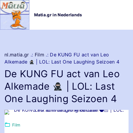
G
a
Matia.gr in Nederlands
n
a
a
r
d
e
nl.matia.gr
.:
Film
.:
De KUNG FU act van Leo
i
Alkemade
| LOL: Last One Laughing Seizoen 4
n
De KUNG FU act van Leo
h
o
Alkemade
| LOL: Last
u
d
One Laughing Seizoen 4
Film