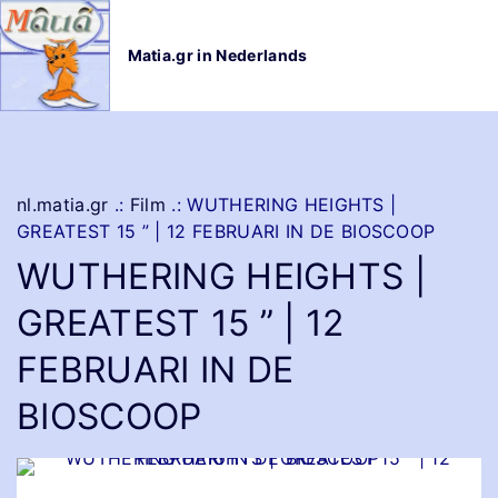
G
a
Matia.gr in Nederlands
n
a
a
r
d
e
nl.matia.gr
.:
Film
.:
WUTHERING HEIGHTS |
i
GREATEST 15 ” | 12 FEBRUARI IN DE BIOSCOOP
n
WUTHERING HEIGHTS |
h
o
GREATEST 15 ” | 12
u
d
FEBRUARI IN DE
BIOSCOOP