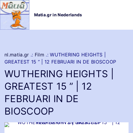
G
a
Matia.gr in Nederlands
n
a
a
r
d
e
nl.matia.gr
.:
Film
.:
WUTHERING HEIGHTS |
i
GREATEST 15 ” | 12 FEBRUARI IN DE BIOSCOOP
n
WUTHERING HEIGHTS |
h
o
GREATEST 15 ” | 12
u
d
FEBRUARI IN DE
BIOSCOOP