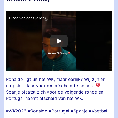
Einde van een tijdperk…
Ronaldo ligt uit het WK, maar eerlijk? Wij zijn er
nog niet klaar voor om afscheid te nemen.
Spanje plaatst zich voor de volgende ronde en
Portugal neemt afscheid van het WK.
#WK2026 #Ronaldo #Portugal #Spanje #Voetbal