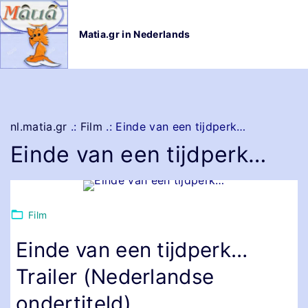
G
a
Matia.gr in Nederlands
n
a
a
r
d
e
nl.matia.gr
.:
Film
.:
Einde van een tijdperk…
i
Einde van een tijdperk…
n
h
o
u
Film
d
Einde van een tijdperk…
Trailer (Nederlandse
ondertiteld)