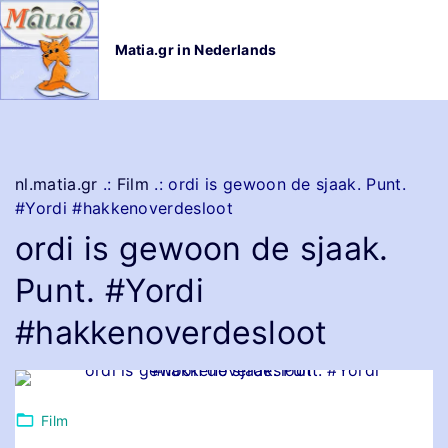
G
a
Matia.gr in Nederlands
n
a
a
r
d
e
nl.matia.gr
.:
Film
.:
ordi is gewoon de sjaak. Punt.
i
#Yordi #hakkenoverdesloot
n
ordi is gewoon de sjaak.
h
o
Punt. #Yordi
u
d
#hakkenoverdesloot
Film