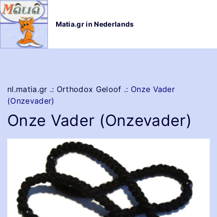
G
a
Matia.gr in Nederlands
n
a
a
r
d
e
nl.matia.gr
.:
Orthodox Geloof
.:
Onze Vader
i
(Onzevader)
n
Onze Vader (Onzevader)
h
o
u
d