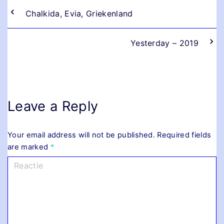
Chalkida, Evia, Griekenland
Yesterday – 2019
Leave a Reply
Your email address will not be published.
Required fields
are marked
*
R
e
a
g
e
r