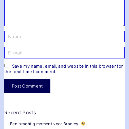
e
n
N
a
a
E
m
-
*
m
Save my name, email, and website in this browser for
a
the next time I comment.
i
l
*
Recent Posts
Een prachtig moment voor Bradley.